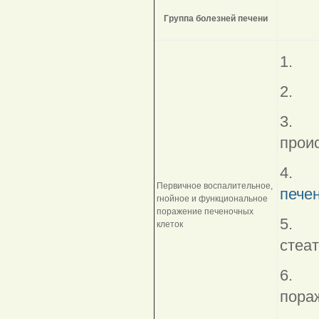
Группа болезней печени
1.
2. Т
3. Г
прои
4
Первичное воспалительное,
печен
гнойное и функциональное
поражение печеночных
5. А
клеток
стеат
6. Т
пора