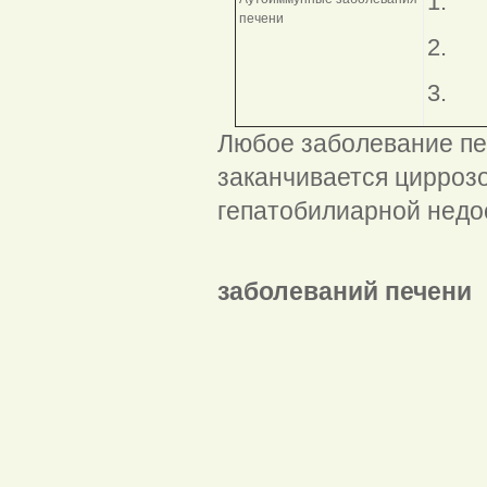
1. 
печени
2. П
3. П
Любое заболевание пе
заканчивается цирроз
гепатобилиарной недо
Признак
заболеваний печени