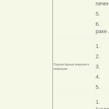
печен
5. В
6. М
раке
1. 
2
Паразитарные инвазии и
3
инфекции
4
5
1. Г