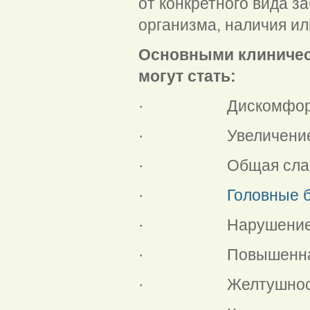
от конкретного вида 
организма, наличия ил
Основными клиничес
могут стать:
· Дискомфорт и бо
· Увеличение печ
· Общая слабость
·
Головные 
· Нарушение умст
· Повышенная потл
· Желтушность к