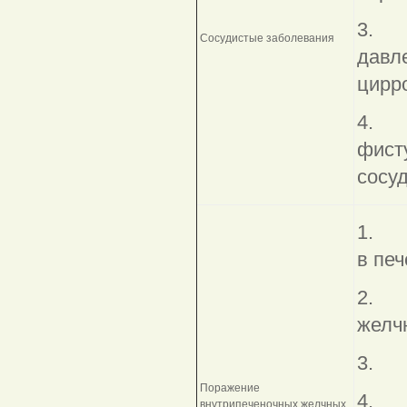
3. П
Сосудистые заболевания
давле
цирро
4. В
фист
сосуд
1. В
в печ
2. О
желч
3. 
Поражение
4. 
внутрипеченочных желчных