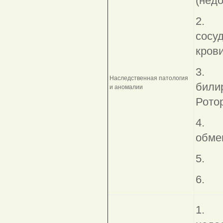
(недо
2. А
сосу
крови
3. П
Наследственная патология
били
и аномалии
Рото
4. П
обме
5. 
6. Н
1. З