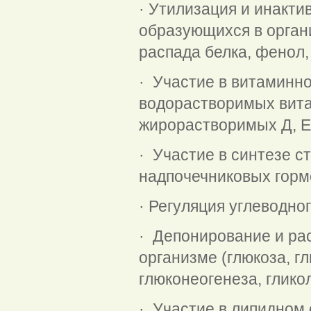
· Утилизация и инакти
образующихся в орган
распада белка, фенол,
· Участие в витаминн
водорастворимых витам
жирорастворимых Д, Е,
· Участие в синтезе 
надпочечниковых горм
· Регуляция углеводно
· Депонирование и ра
организме (глюкоза, г
глюконеогенеза, глико
· Участие в липидном