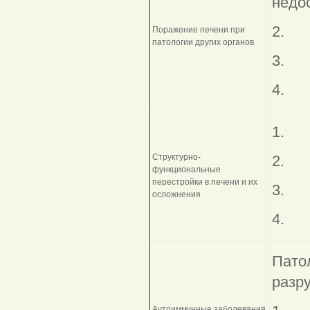
недо
2
Поражение печени при
патологии других органов
3. П
4. Г
1
Структурно-
2. П
функциональные
перестройки в печени и их
3. 
осложнения
4. 
Пато
разр
Аутоиммунные заболевания