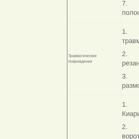
7
полос
1. Р
трав
2. О
Травматические
повреждения
реза
3. 
разм
1
Киари
2. П
ворот