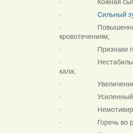
· Кожная сып
·
Сильный з
· Повышенная лом
кровотечениям;
· Признаки гипо
· Нестабильность 
кала;
· Увеличение ра
· Усиленный веноз
· Немотивированн
· Горечь во рт