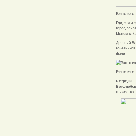
Взято из о
Где, кем и
город основ
Мономах.Кр
Древний Вл
кочевников
было.
Взято из о
К середине
Боголюбск
княжества.