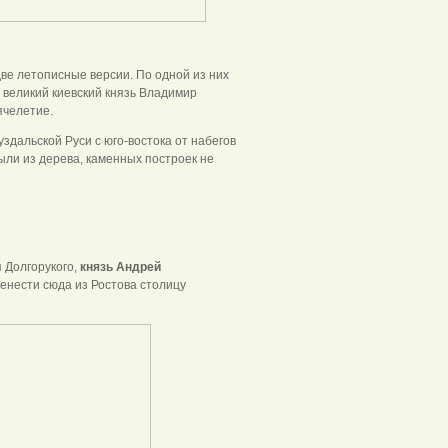
ве летописные версии. По одной из них
. великий киевский князь Владимир
ячелетие.
здальской Руси с юго-востока от набегов
ыли из дерева, каменных построек не
я Долгорукого,
князь Андрей
енести сюда из Ростова столицу