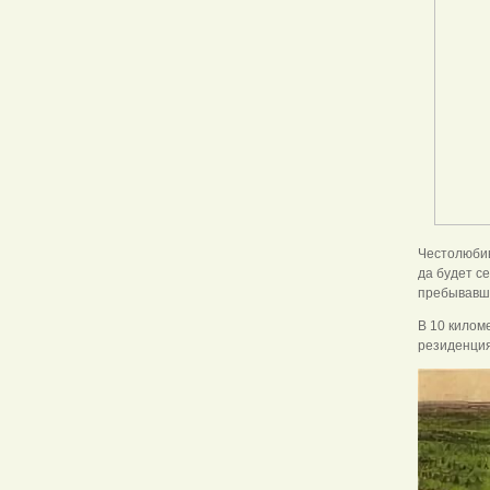
Честолюбив
да будет с
пребывавши
В 10 килом
резиденция