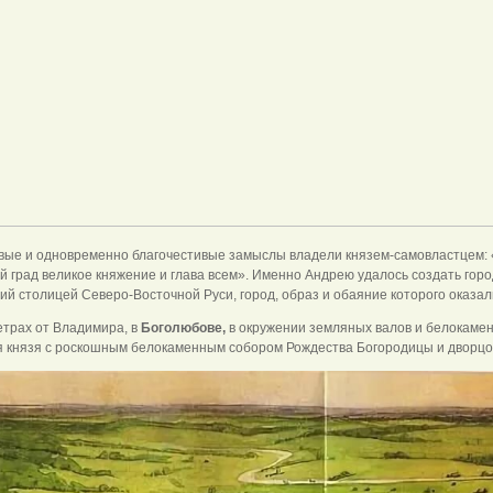
ые и одновременно благочестивые замыслы владели князем-самовластцем: 
ей град великое княжение и глава всем». Именно Андрею удалось создать гор
й столицей Северо-Восточной Руси, город, образ и обаяние которого оказал
етрах от Владимира, в
Боголюбове,
в окружении земляных валов и белокаме
 князя с роскошным белокаменным собором Рождества Богородицы и дворцо