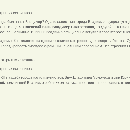
ткрытых источников
 когда был начат Владимир? О дате основания города Владимира существуют д
ал в конце X в.
киевский князь Владимир Святославич,
по другой — в 1108 г
асное Солнышко. В 1991 г. Владимир официально вступил в свое второе тыс
адимир был заложен на одном из холмов как крепость для защиты Ростово-Су
. Город-крепость выглядел скромным небольшим поселением. Все строения б
ткрытых источников
 XII в. судьба города круто изменилась. Внук Владимира Мономаха и сын Юри
ий,
получивший Владимир себе в удел, задумал построить город заново и пер