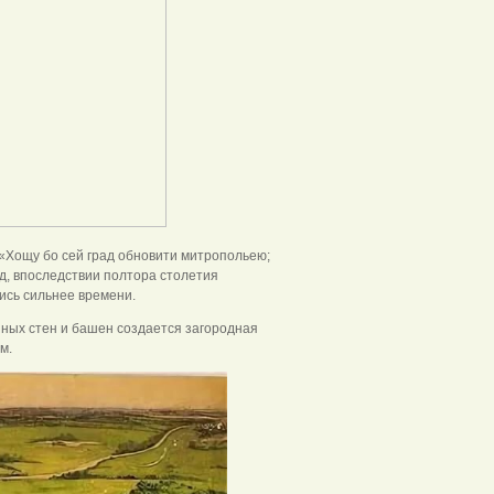
«Хощу бо сей град обновити митропольею;
од, впоследствии полтора столетия
ись сильнее времени.
нных стен и башен создается загородная
м.