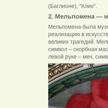
(Баглионе), "Клио".
2. Мельпомена — м
Мельпомена была музо
реализацию в искусств
великих трагедий. Мел
символ – скорбная мас
левой руке – меч, сим