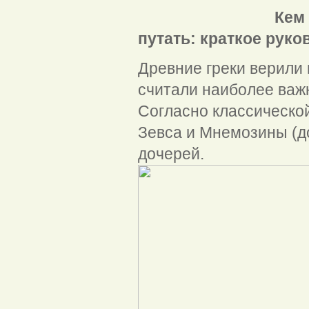
Кем были древн
путать: краткое руко
Древние греки верили 
считали наиболее важ
Согласно классической
Зевса и Мнемозины (до
дочерей.