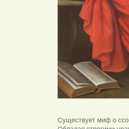
Кл
Существует миф о ссо
Обладая строгими нрав