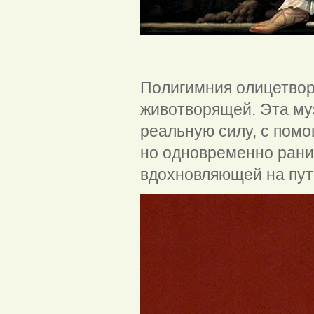
Симон Ву
Полигимния олицетворя
животворящей. Эта муз
реальную силу, с помо
но одновременно ранит
вдохновляющей на пути