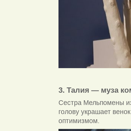
Мель
3. Талия — муза к
Сестра Мельпомены из
голову украшает вено
оптимизмом.