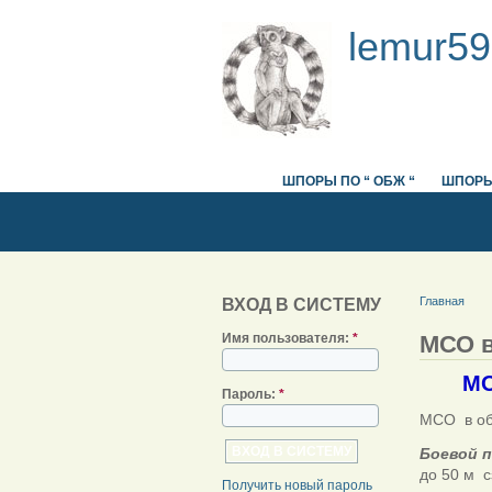
lemur59
ШПОРЫ ПО “ ОБЖ “
ШПОРЫ
Главная
ВХОД В СИСТЕМУ
МСО в
Имя пользователя:
*
МОТ
Пароль:
*
МСО в об
Боевой 
до 50 м с
Получить новый пароль