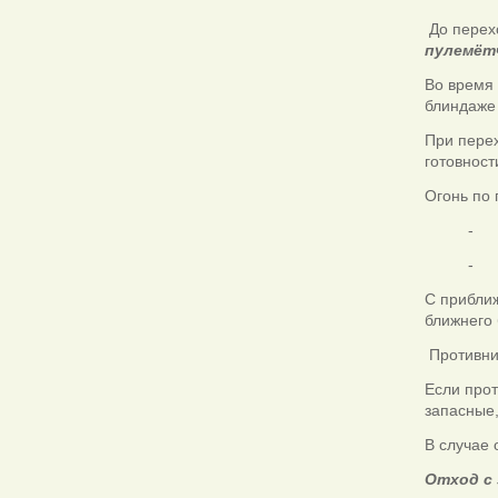
До перех
пулемёт
Во время 
блиндаже 
При перех
готовност
Огонь по 
- и
- и
С прибли
ближнего 
Противник
Если прот
запасные,
В случае
Отход с