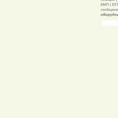
БМП ( БТР
сообщени
оборудов