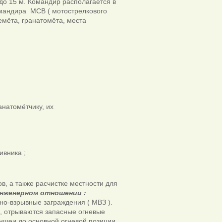
 до 15 м. Командир располагается в
омандира МСВ ( мотострелкового
емёта, гранатомёта, места
анатомётчику, их
ивника ;
в, а также расчистке местности для
инженерном отношении :
но-взрывные заграждения ( МВЗ ).
, отрываются запасные огневые
раншеи до основной огневой позиции