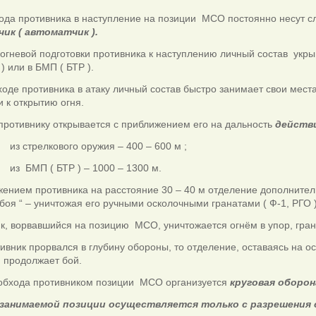
ода противника в наступление на позиции МСО постоянно несут 
чик
( автоматчик ).
огневой подготовки противника к наступлению личный
состав укры
) или в БМП ( БТР ).
оде противника в атаку личный состав быстро занимает свои места
и к открытию огня.
противнику открывается с приближением его на дальность
действи
з стрелкового оружия – 400 – 600 м ;
з БМП ( БТР ) – 1000 – 1300 м.
жением противника на расстояние 30 – 40 м отделение допо
боя “ – уничтожая его ручными осколочными гранатами ( Ф-1, РГО )
, ворвавшийся на позицию МСО, уничтожается огнём в упор, гран
ивник прорвался в глубину обороны, то отделение, оставаясь на о
 продолжает бой.
 обхода противником позиции МСО организуется
круговая оборон
 занимаемой позиции осуществляется только с разрешения 