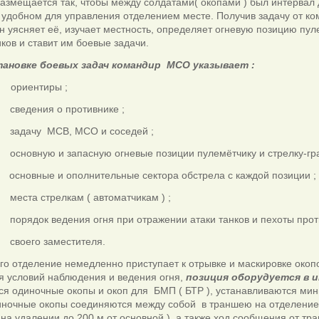
размещается так, чтобы между солдатами
( окопами ) был интервал
 удобном для управления отделением месте. Получив задачу от к
он уясняет её, изучает местность, определяет огневую позицию пул
ков и ставит им боевые задачи.
ановке боевых задач командир МСО указывает :
ориентиры ;
ведения о противнике ;
адачу МСВ, МСО и соседей ;
сновную и запасную огневые позиции пулемётчику и стрелку-гр
новные и
ополнительные сектора обстрела с каждой позиции ;
еста стрелкам ( автоматчикам ) ;
орядок ведения огня при отражении атаки танков и пехоты прот
воего заместителя.
го отделение немедленно приступает к отрывке и маскировке окопо
я условий наблюдения и ведения огня,
позиция оборудуется в 
я одиночные окопы и окоп для БМП ( БТР ), устанавливаются мин
иночные окопы соединяются между собой в траншею на отделение
 на удалении до 200 м от основной ), а также ход сообщения от т