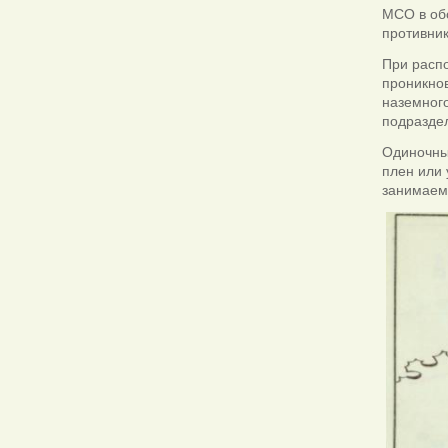
МСО в обо
противник
При расп
проникно
наземног
подразде
Одиночных
плен или
занимаем