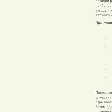
позиции 
наиболее
взвода ) 
автоматчи
При пост
- 
- с
- з
- о
ос
- м
- п
- с
После это
улучшени
отрываютс
Затем од
позиции (