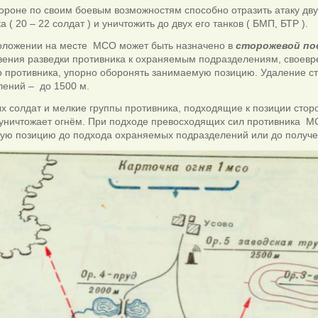
роне по своим боевым возможностям способно отразить атаку дву
а ( 20 – 22 солдат ) и уничтожить до двух его танков ( БМП, БТР ).
оложении на месте МСО может быть назначено в
сторожевой по
вения разведки противника к охраняемым подразделениям, своев
о противника, упорно оборонять занимаемую позицию. Удаление с
лений – до 1500 м.
 солдат и мелкие группы противника, подходящие к позиции стор
 уничтожает огнём. При подходе превосходящих сил противника М
ую позицию до подхода охраняемых подразделений или до получе