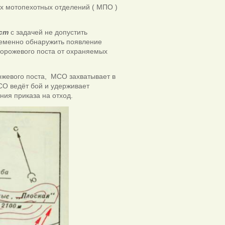
х мотопехотных отделений ( МПО )
ст
с задачей не допустить
ременно обнаружить появление
торожевого поста от охраняемых
ожевого поста, МСО захватывает в
СО ведёт бой и удерживает
ния приказа на отход.